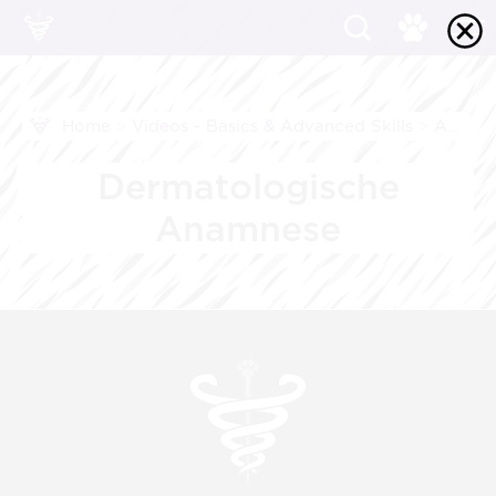
Home
>
Videos - Basics & Advanced Skills
>
Anamnese
Dermatologische
Anamnese