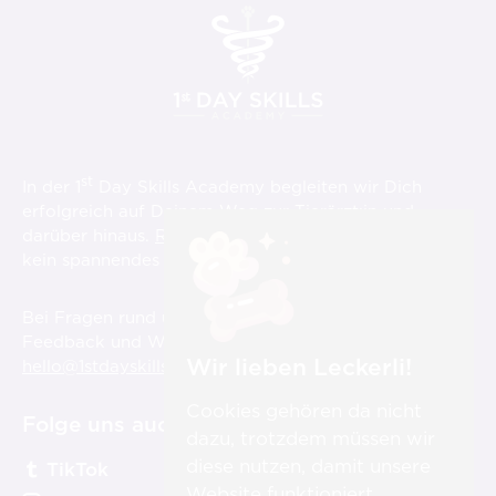
st
In der 1
Day Skills Academy begleiten wir Dich
erfolgreich auf Deinem Weg zur Tierärzt:in und
darüber hinaus.
Registriere Dich hier
und verpasse
st
kein spannendes Video über die 1
Day Skills!
Bei Fragen rund um die Videos, aber auch für
Feedback und Wünsche sind wir für Dich immer unter
Wir lieben Leckerli!
hello@1stdayskillsacademy.com
erreichbar.
Cookies gehören da nicht
Folge uns auch auf:
dazu, trotzdem müssen wir
diese nutzen, damit unsere
TikTok
Website funktioniert.