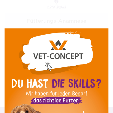
Fütterungs-Anamnese
In diesem Video erzähle ich euch alles, was
ihr bei Patienten mit gastrointestinalen oder
dermatologischen Fragestellungen
bezüglich der Fütterung abfragen müsst.
Außerdem verrate ich euch, was "nix" alles
bedeuten kann :)
Mag.med.vet. Elisabeth Baszler
6:58 Minuten
Februar 2022
ZUM VIDEO