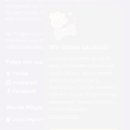
erfolgreich auf Deinem Weg zur Tierärzt:in und
darüber hinaus.
Registriere Dich hier
und verpasse
st
kein spannendes Video über die 1
Day Skills!
Bei Fragen rund um die Videos, aber auch für
Feedback und Wünsche sind wir für Dich immer unter
Wir lieben Leckerli!
hello@1stdayskillsacademy.com
erreichbar.
Cookies gehören da nicht
Folge uns auch auf:
dazu, trotzdem müssen wir
diese nutzen, damit unsere
TikTok
Website funktioniert.
Instagram
Marketing-Cookies werden
Facebook
erst mit Deiner Zustimmung
verwendet. Nähere Details
Werde Mitglied:
findest Du unter
Datenschutz
.
Jetzt registrieren