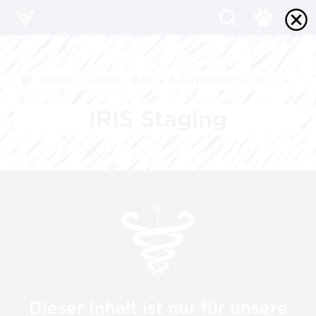
Home
>
Videos - Basics & Advanced Skills
>
Labor
IRIS Staging
Dieser Inhalt ist nur für unsere