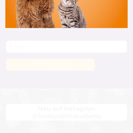
st
1
Day Skills Academy Newsletter
Melde Dich zu unserem Newsletter an und
verpasse keine Videos, Veranstaltungen und
Aktionen mehr.
Neu auf Instagram
@1stdayskillsacademy