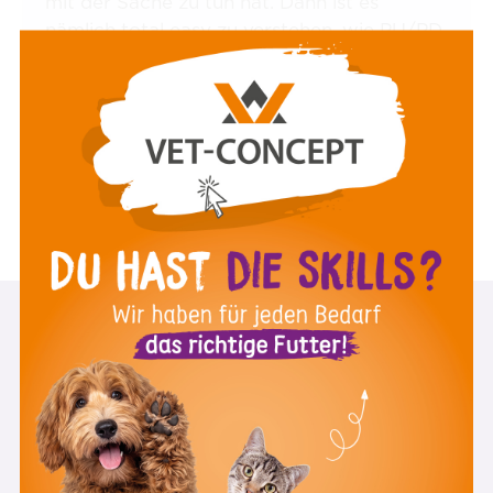
mit der Sache zu tun hat. Dann ist es
nämlich total easy zu verstehen, wie PU/PD
entsteht und welche Ursachen dahinter
stecken können.
Mag. med. vet. Elisabeth Baszler
8:48 Minuten
März 2023
ZUM VIDEO