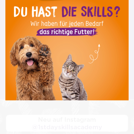
st
1
Day Skills Academy Newsletter
Melde Dich zu unserem Newsletter an und
verpasse keine Videos, Veranstaltungen und
Aktionen mehr.
Neu auf Instagram
@1stdayskillsacademy