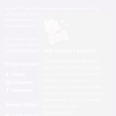
st
In der 1
Day Skills Academy begleiten wir Dich
erfolgreich auf Deinem Weg zur Tierärzt:in und
darüber hinaus.
Registriere Dich hier
und verpasse
st
kein spannendes Video über die 1
Day Skills!
Bei Fragen rund um die Videos, aber auch für
Feedback und Wünsche sind wir für Dich immer unter
Wir lieben Leckerli!
hello@1stdayskillsacademy.com
erreichbar.
Cookies gehören da nicht
Folge uns auch auf:
dazu, trotzdem müssen wir
diese nutzen, damit unsere
TikTok
Website funktioniert.
Instagram
Marketing-Cookies werden
Facebook
erst mit Deiner Zustimmung
verwendet. Nähere Details
Werde Mitglied:
findest Du unter
Datenschutz
.
Jetzt registrieren