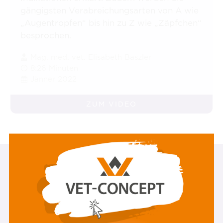
gängigsten Verabreichungsarten von A wie
„Augentropfen“ bis hin zu Z wie „Zäpfchen“
besprochen.
Mag. med. vet. Elisabeth Baszler
8:26 Minuten
Jänner 2022
ZUM VIDEO