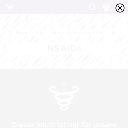
Home
>
Videos - Basics & Advanced Skills
>
Basics: Schmerz
NSAIDs
Dieser Inhalt ist nur für unsere