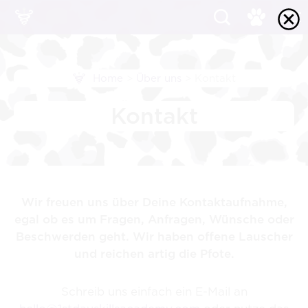
Home
>
Über uns
>
Kontakt
Kontakt
Wir freuen uns über Deine Kontaktaufnahme,
egal ob es um Fragen, Anfragen, Wünsche oder
Beschwerden geht. Wir haben offene Lauscher
und reichen artig die Pfote.
Schreib uns einfach ein E-Mail an