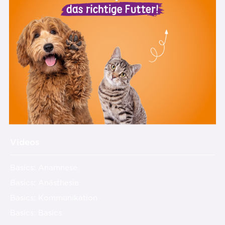
Mitglied werden
Über mich
Team
Offene Stellen
Was andere sagen
Feedback
Presse
Kontakt
Videos
Basics: Anamnese
Basics: Anästhesie
Basics: Kommunikation
Basics: Basics