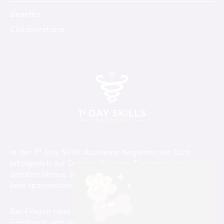
Benefits
Collaborations
st
In der 1
Day Skills Academy begleiten wir Dich
erfolgreich auf Deinem Weg zur Tierärzt:in und
darüber hinaus.
Registriere Dich hier
und verpasse
st
kein spannendes Video über die 1
Day Skills!
Bei Fragen rund um die Videos, aber auch für
Feedback und Wünsche sind wir für Dich immer unter