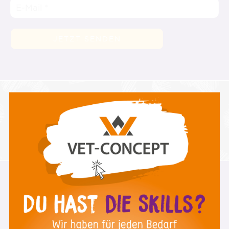
Neu auf Instagram
@1stdayskillsacademy
Über uns
st
Warum 1
Day