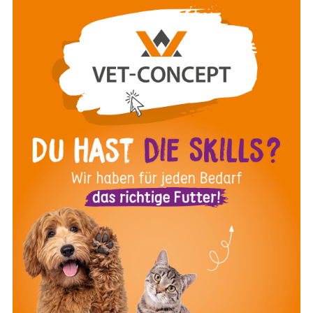
Flöhe
In diesem Video habe ich alle Basics über Flöhe
für euch zusammengefasst: Wir schauen uns ihre
Morphologie an, ich erkläre euch den
Entwicklungszyklus und natürlich sprechen wir
auch über die Symptome bei Flohbefall und ihre
Rolle als Vektoren bei unseren Haustieren!
Mag. Elisabeth Baszler
10:54 Minuten
Februar 2023
ZUM VIDEO