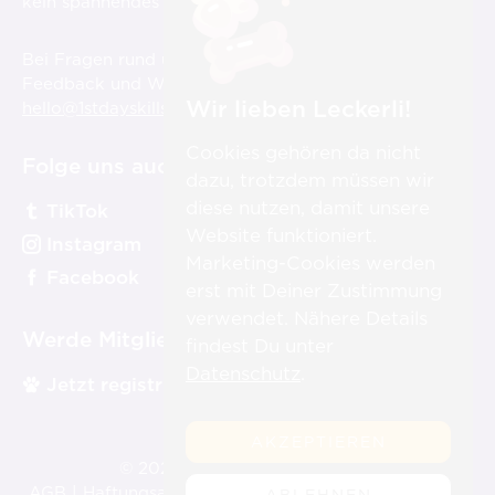
kein spannendes Video über die 1
Day Skills!
Bei Fragen rund um die Videos, aber auch für
Feedback und Wünsche sind wir für Dich immer unter
Wir lieben Leckerli!
hello@1stdayskillsacademy.com
erreichbar.
Cookies gehören da nicht
Folge uns auch auf:
dazu, trotzdem müssen wir
diese nutzen, damit unsere
TikTok
Website funktioniert.
Instagram
Marketing-Cookies werden
Facebook
erst mit Deiner Zustimmung
verwendet. Nähere Details
Werde Mitglied:
findest Du unter
Datenschutz
.
Jetzt registrieren
AKZEPTIEREN
st
© 2026 1
Day Skills Academy
AGB
|
Haftungsausschluss
|
Datenschutz
|
Impressum