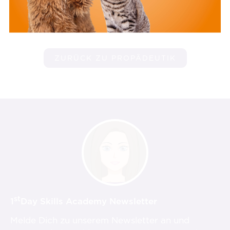
ZURÜCK ZU PROPÄDEUTIK
st
1
Day Skills Academy Newsletter
Melde Dich zu unserem Newsletter an und