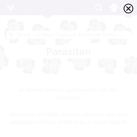
Home
>
Videos - Basics & Advanced Skills
>
Basics: Parasiten
Parasiten
In diesem Bereich gehts weiter mit den
Parasiten!
Alles rund um Flöhe, Zecken, etc. und was man
dagegen tun kann, erfährst du in dieser Rubrik.