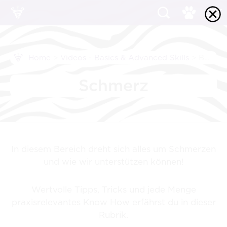
Home
>
Videos - Basics & Advanced Skills
>
Basics: Schmerz
Schmerz
In diesem Bereich dreht sich alles um Schmerzen
und wie wir unterstützen können!
Wertvolle Tipps, Tricks und jede Menge
praxisrelevantes Know How erfährst du in dieser
Rubrik.