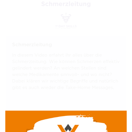
Schmerzleitung
In diesem Video erfahrt ihr alles über die
Schmerzleitung. Wie können Schmerzen effektiv
gelindert werden? An welchen Stellen sind
welche Medikamente sinnvoll– und wo nicht?
Dabei klären wir wichtige Begriffe und natürlich
gibt es auch wieder die Take-Home Messages.
Mag. med. vet. Elisabeth Baszler
12:56 Minuten