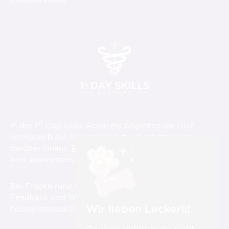
st
In der 1
Day Skills Academy begleiten wir Dich
erfolgreich auf Deinem Weg zur Tierärzt:in und
darüber hinaus.
Registriere Dich hier
und verpasse
st
kein spannendes Video über die 1
Day Skills!
Bei Fragen rund um die Videos, aber auch für
Feedback und Wünsche sind wir für Dich immer unter
Wir lieben Leckerli!
hello@1stdayskillsacademy.com
erreichbar.