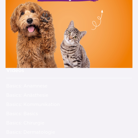
Team
Offene Stellen
Was andere sagen
Feedback
Presse
Kontakt
Videos
Basics: Anamnese
Basics: Anästhesie
Basics: Kommunikation
Basics: Basics
Basics: Chirurgie
Basics: Dermatologie