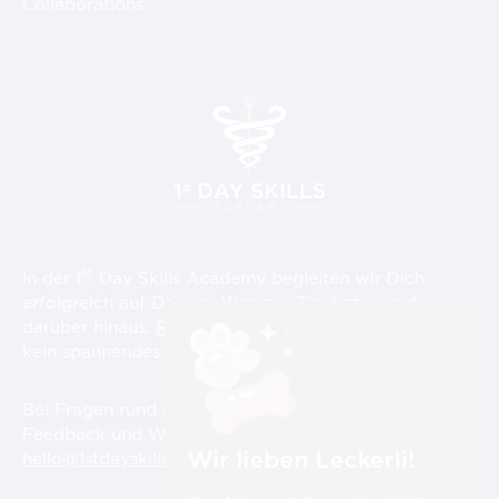
Collaborations
st
In der 1
Day Skills Academy begleiten wir Dich
erfolgreich auf Deinem Weg zur Tierärzt:in und
darüber hinaus.
Registriere Dich hier
und verpasse
st
kein spannendes Video über die 1
Day Skills!
Bei Fragen rund um die Videos, aber auch für
Feedback und Wünsche sind wir für Dich immer unter
Wir lieben Leckerli!
hello@1stdayskillsacademy.com
erreichbar.