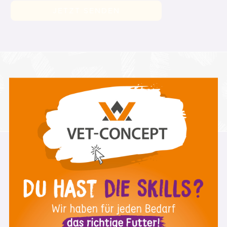
Neu auf Instagram
@1stdayskillsacademy
Über uns
st
Warum 1
Day
Mitglied werden
Über mich