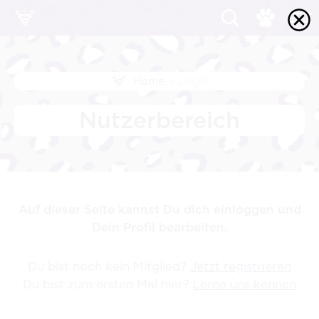
Home
>
Login
Nutzerbereich
Auf dieser Seite kannst Du dich einloggen und
Dein Profil bearbeiten.
Du bist noch kein Mitglied?
Jetzt registrieren
Du bist zum ersten Mal hier?
Lerne uns kennen