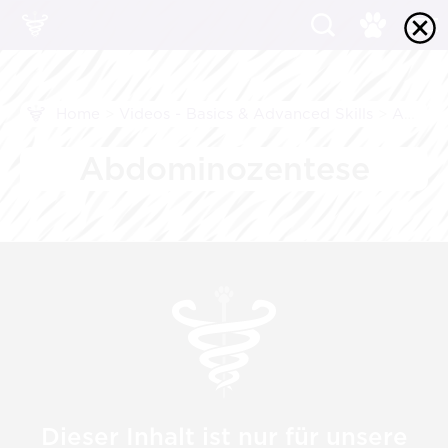
Home
>
Videos - Basics & Advanced Skills
>
Akutes Abdomen
Abdominozentese
Dieser Inhalt ist nur für unsere