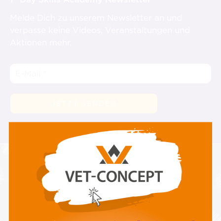
Melde Dich zu unserem Newsletter an und
verpasse keine Videos, Veranstaltungen und
Aktionen mehr.
Neu auf Instagram
@1stdayskillsacademy