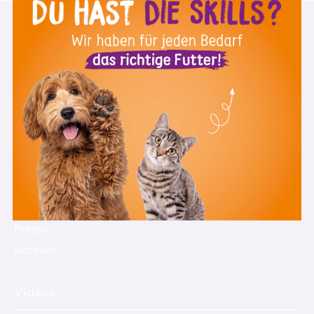
Über uns
st
Warum 1
Day
Mitglied werden
Über mich
Team
Offene Stellen
Was andere sagen
Feedback
Presse
Kontakt
Videos