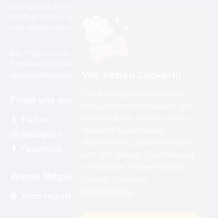
erfolgreich auf Deinem Weg zur Tierärzt:in und
darüber hinaus.
Registriere Dich hier
und verpasse
st
kein spannendes Video über die 1
Day Skills!
Bei Fragen rund um die Videos, aber auch für
Feedback und Wünsche sind wir für Dich immer unter
Wir lieben Leckerli!
hello@1stdayskillsacademy.com
erreichbar.
Cookies gehören da nicht
Folge uns auch auf:
dazu, trotzdem müssen wir
diese nutzen, damit unsere
TikTok
Website funktioniert.
Instagram
Marketing-Cookies werden
Facebook
erst mit Deiner Zustimmung
verwendet. Nähere Details
Werde Mitglied:
findest Du unter
Datenschutz
.
Jetzt registrieren