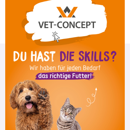
Mag. med. vet. Elisabeth Baszler
8:26 Minuten
Jänner 2022
ZUM VIDEO
st
1
Day Skills Academy Newsletter
Melde Dich zu unserem Newsletter an und
verpasse keine Videos, Veranstaltungen und
Aktionen mehr.