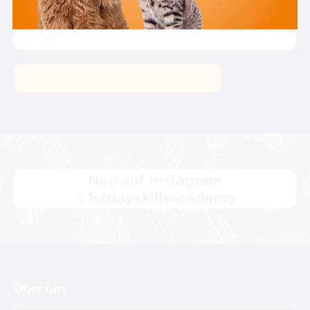
Neu auf Instagram
@1stdayskillsacademy
Über uns