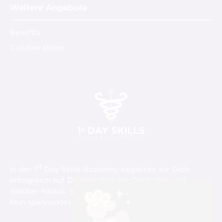
Weitere Angebote
Benefits
Collaborations
st
In der 1
Day Skills Academy begleiten wir Dich
erfolgreich auf Deinem Weg zur Tierärzt:in und
darüber hinaus.
Registriere Dich hier
und verpasse
st
kein spannendes Video über die 1
Day Skills!