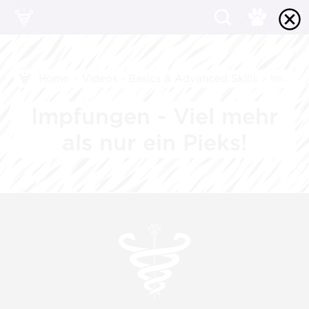
Home
>
Videos - Basics & Advanced Skills
>
Impfungen
Impfungen - Viel mehr
als nur ein Pieks!