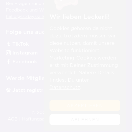
Bei Fragen rund um die Videos, aber auch für
Feedback und Wünsche sind wir für Dich immer unter
Wir lieben Leckerli!
hello@1stdayskillsacademy.com
erreichbar.
Cookies gehören da nicht
Folge uns auch auf:
dazu, trotzdem müssen wir
diese nutzen, damit unsere
TikTok
Website funktioniert.
Instagram
Marketing-Cookies werden
Facebook
erst mit Deiner Zustimmung
verwendet. Nähere Details
Werde Mitglied:
findest Du unter
Datenschutz
.
Jetzt registrieren
AKZEPTIEREN
st
© 2026 1
Day Skills Academy
AGB
|
Haftungsausschluss
|
Datenschutz
|
Impressum
ABLEHNEN