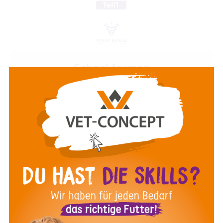
Schockformen
Teil 1: In diesem Video erzähle ich euch, wie
man die verschiedenen Arten von Schock
korrekt einteilt. Außerdem schauen wir uns
an, wieso der hypoglykämische Schock eine
Sonderform ist!
Mag. med. vet. Elisabeth Baszler
11:23 Minuten
Februar 2023
ZUM VIDEO