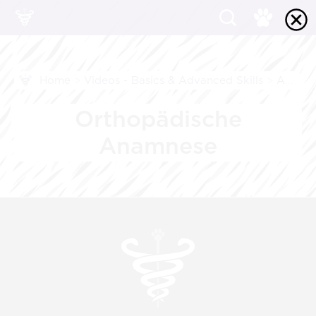
Home
>
Videos - Basics & Advanced Skills
>
Anamnese
Orthopädische
Anamnese