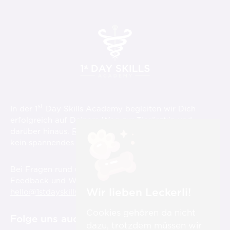
st
In der 1
Day Skills Academy begleiten wir Dich
erfolgreich auf Deinem Weg zur Tierärzt:in und
darüber hinaus.
Registriere Dich hier
und verpasse
st
kein spannendes Video über die 1
Day Skills!
Bei Fragen rund um die Videos, aber auch für
Feedback und Wünsche sind wir für Dich immer unter
Wir lieben Leckerli!
hello@1stdayskillsacademy.com
erreichbar.
Cookies gehören da nicht
Folge uns auch auf:
dazu, trotzdem müssen wir