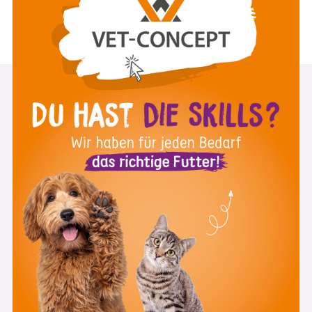
Mai 2026
ZUM VIDEO
st
1
Day Skills Academy Newsletter
Melde Dich zu unserem Newsletter an und
verpasse keine Videos, Veranstaltungen und
Aktionen mehr.