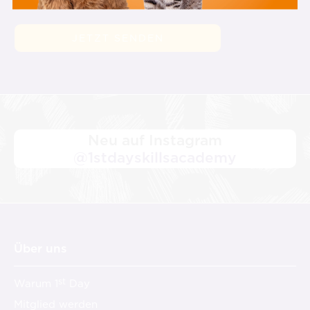
Neu auf Instagram
@1stdayskillsacademy
Über uns
st
Warum 1
Day
Mitglied werden