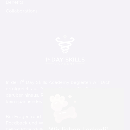
Benefits
Collaborations
st
In der 1
Day Skills Academy begleiten wir Dich
erfolgreich auf Deinem Weg zur Tierärzt:in und
darüber hinaus.
Registriere Dich hier
und verpasse
st
kein spannendes Video über die 1
Day Skills!
Bei Fragen rund um die Videos, aber auch für
Feedback und Wünsche sind wir für Dich immer unter
Wir lieben Leckerli!
hello@1stdayskillsacademy.com
erreichbar.