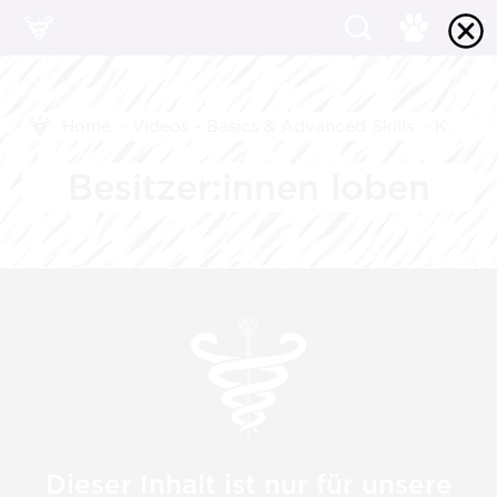
Home
>
Videos - Basics & Advanced Skills
>
Kommunikation
Besitzer:innen loben
Dieser Inhalt ist nur für unsere