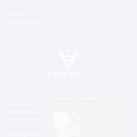
Benefits
Collaborations
st
In der 1
Day Skills Academy begleiten wir Dich
erfolgreich auf Deinem Weg zur Tierärzt:in und
darüber hinaus.
Registriere Dich hier
und verpasse
st
kein spannendes Video über die 1
Day Skills!
Bei Fragen rund um die Videos, aber auch für