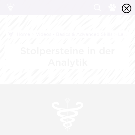
Home
>
Videos - Basics & Advanced Skills
>
Labor
Stolpersteine in der
Analytik