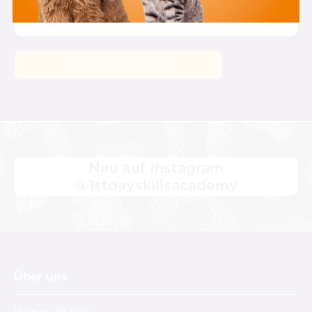
Neu auf Instagram
@1stdayskillsacademy
Über uns
st
Warum 1
Day