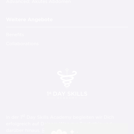
Advanced: Akutes Abdomen
Weitere Angebote
Benefits
Collaborations
st
In der 1
Day Skills Academy begleiten wir Dich
erfolgreich auf Deinem Weg zur Tierärzt:in und
darüber hinaus.
Registriere Dich hier
und verpasse