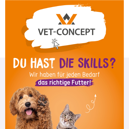
Patienten ist. Viel Spaß beim Video!
Mag. med. vet. Elisabeth Baszler
10:17
März 2025
ZUM VIDEO
st
1
Day Skills Academy Newsletter
Melde Dich zu unserem Newsletter an und