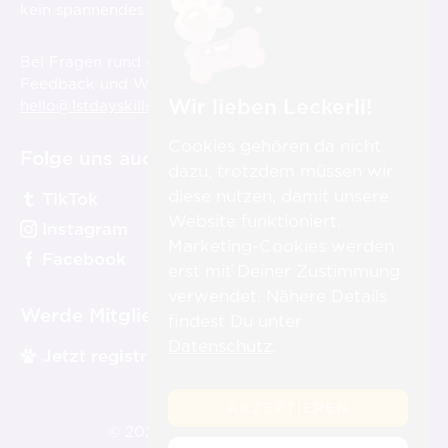
st
kein spannendes Video über die 1
Day Skills!
Bei Fragen rund um die Videos, aber auch für
Feedback und Wünsche sind wir für Dich immer unter
Wir lieben Leckerli!
hello@1stdayskillsacademy.com
erreichbar.
Cookies gehören da nicht
Folge uns auch auf:
dazu, trotzdem müssen wir
diese nutzen, damit unsere
TikTok
Website funktioniert.
Instagram
Marketing-Cookies werden
Facebook
erst mit Deiner Zustimmung
verwendet. Nähere Details
Werde Mitglied:
findest Du unter
Datenschutz
.
Jetzt registrieren
AKZEPTIEREN
st
© 2026 1
Day Skills Academy