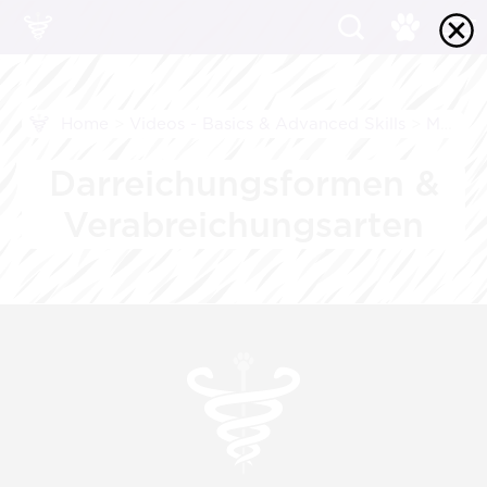
Home
>
Videos - Basics & Advanced Skills
>
Medikamente, Injektionen, Blutabnahme
Darreichungsformen &
Verabreichungsarten