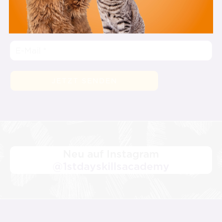
verpasse keine Videos, Veranstaltungen und
Aktionen mehr.
Neu auf Instagram
@1stdayskillsacademy